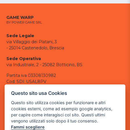
GAME WARP
BY POWER GAME SRL
Sede Legale
via Villaggio dei Platani, 3
- 25014 Castenedolo, Brescia
Sede Operativa
via Industriale, 2 - 25082 Botticino, BS
Partita iva 03308130982
Cod. SDI: USAL8PV
CONTATTI
Questo sito usa Cookies
e-mail:
info@powergame.it
Questo sito utilizza cookies per funzionare e altri
tel.: +39 030 376 2377
cookies esterni, come ad esempio google analytics,
tel.: +39 030 336 6259
per capire come interagisci col sito. Questi ultimi
pec:
powergamesrl@legalmail.it
vengono utilizzati solo dopo il tuo consenso.
Fammi scegliere
LINK UTILI