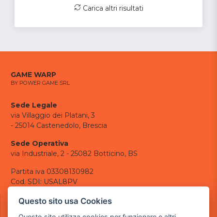
Carica altri risultati
GAME WARP
BY POWER GAME SRL
Sede Legale
via Villaggio dei Platani, 3
- 25014 Castenedolo, Brescia
Sede Operativa
via Industriale, 2 - 25082 Botticino, BS
Partita iva 03308130982
Cod. SDI: USAL8PV
CONTATTI
Questo sito usa Cookies
e-mail:
info@powergame.it
Questo sito utilizza cookies per funzionare e altri