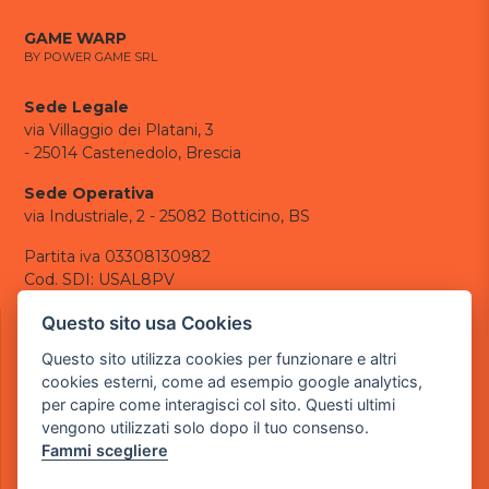
GAME WARP
BY POWER GAME SRL
Sede Legale
via Villaggio dei Platani, 3
- 25014 Castenedolo, Brescia
Sede Operativa
via Industriale, 2 - 25082 Botticino, BS
Partita iva 03308130982
Cod. SDI: USAL8PV
CONTATTI
Questo sito usa Cookies
e-mail:
info@powergame.it
Questo sito utilizza cookies per funzionare e altri
tel.: +39 030 376 2377
cookies esterni, come ad esempio google analytics,
tel.: +39 030 336 6259
per capire come interagisci col sito. Questi ultimi
pec:
powergamesrl@legalmail.it
vengono utilizzati solo dopo il tuo consenso.
Fammi scegliere
LINK UTILI
Chi siamo