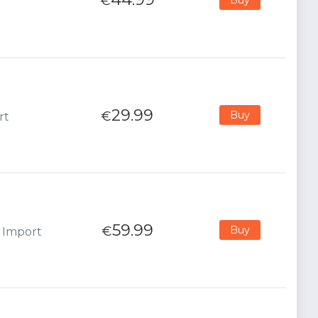
€
29.99
€
Buy
rt
59.99
€
Buy
- Import