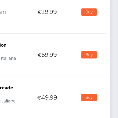
29.99
€
Buy
PORT
ion
69.99
€
Buy
Italiana
Arcade
49.99
€
Buy
Italiana