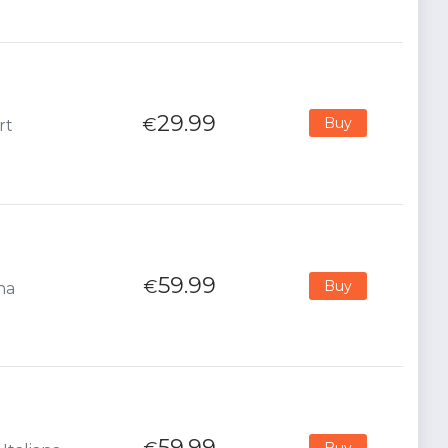
29.99
€
Buy
rt
59.99
€
Buy
na
59.99
Buy