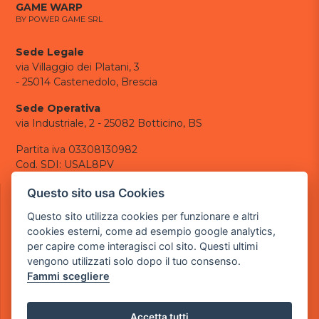
GAME WARP
BY POWER GAME SRL
Sede Legale
via Villaggio dei Platani, 3
- 25014 Castenedolo, Brescia
Sede Operativa
via Industriale, 2 - 25082 Botticino, BS
Partita iva 03308130982
Cod. SDI: USAL8PV
CONTATTI
Questo sito usa Cookies
e-mail:
info@powergame.it
Questo sito utilizza cookies per funzionare e altri
tel.: +39 030 376 2377
cookies esterni, come ad esempio google analytics,
tel.: +39 030 336 6259
per capire come interagisci col sito. Questi ultimi
pec:
powergamesrl@legalmail.it
vengono utilizzati solo dopo il tuo consenso.
Fammi scegliere
LINK UTILI
Chi siamo
Informazioni generali
Accetta tutti