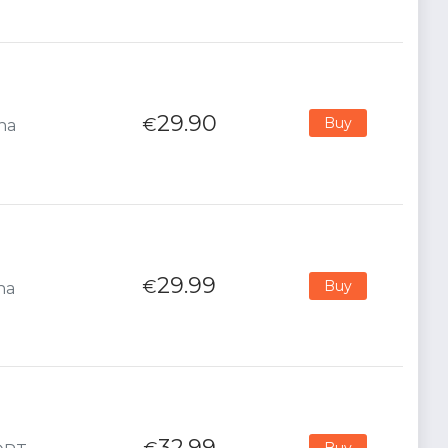
29.90
€
Buy
ana
29.99
€
Buy
na
32.99
Buy