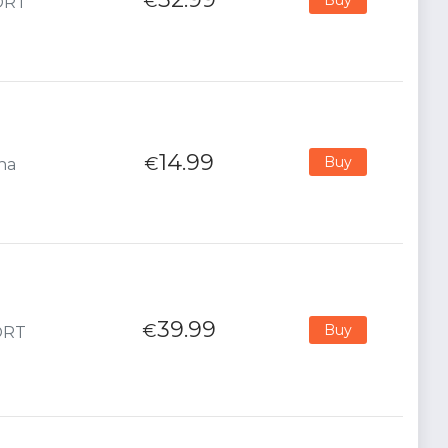
€
PORT
14.99
€
Buy
ana
39.99
€
Buy
PORT