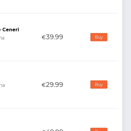
e Ceneri
39.99
€
Buy
na
29.99
€
Buy
ana