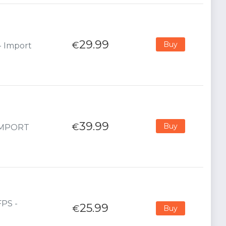
29.99
€
Buy
- Import
39.99
€
Buy
 IMPORT
FPS -
25.99
€
Buy