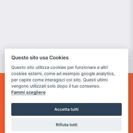
Questo sito usa Cookies
Questo sito utilizza cookies per funzionare e altri
cookies esterni, come ad esempio google analytics,
per capire come interagisci col sito. Questi ultimi
vengono utilizzati solo dopo il tuo consenso.
GAME WARP
Fammi scegliere
BY POWER GAME SRL
Sede Legale
Accetta tutti
via Villaggio dei Platani, 3
- 25014 Castenedolo, Brescia
Rifiuta tutti
Sede Operativa