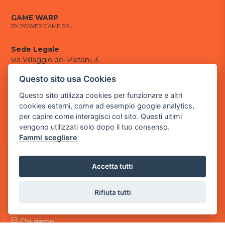
GAME WARP
BY POWER GAME SRL
Sede Legale
via Villaggio dei Platani, 3
- 25014 Castenedolo, Brescia
Questo sito usa Cookies
Sede Operativa
Questo sito utilizza cookies per funzionare e altri
via Industriale, 2 - 25082 Botticino, BS
cookies esterni, come ad esempio google analytics,
per capire come interagisci col sito. Questi ultimi
Partita iva 03308130982
vengono utilizzati solo dopo il tuo consenso.
Cod. SDI: USAL8PV
Fammi scegliere
CONTATTI
e-mail:
info@powergame.it
Accetta tutti
tel.: +39 030 376 2377
tel.: +39 030 336 6259
pec:
powergamesrl@legalmail.it
Rifiuta tutti
LINK UTILI
Chi siamo