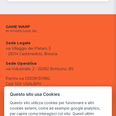
GAME WARP
BY POWER GAME SRL
Sede Legale
via Villaggio dei Platani, 3
- 25014 Castenedolo, Brescia
Sede Operativa
via Industriale, 2 - 25082 Botticino, BS
Partita iva 03308130982
Cod. SDI: USAL8PV
CONTATTI
Questo sito usa Cookies
e-mail:
info@powergame.it
Questo sito utilizza cookies per funzionare e altri
tel.: +39 030 376 2377
cookies esterni, come ad esempio google analytics,
tel.: +39 030 336 6259
per capire come interagisci col sito. Questi ultimi
pec:
powergamesrl@legalmail.it