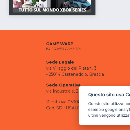
GAME WARP
BY POWER GAME SRL
Sede Legale
via Villaggio dei Platani, 3
- 25014 Castenedolo, Brescia
Sede Operativa
via Industriale, 2 - 25082 Botticino, BS
Questo sito usa C
Partita iva 03308130982
Questo sito utilizza c
Cod. SDI: USAL8PV
esempio google analyti
ultimi vengono utilizza