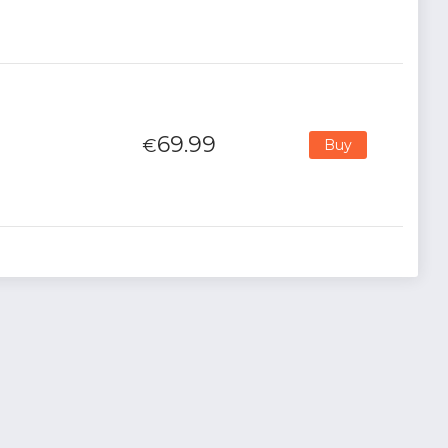
69.99
€
Buy