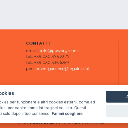
CONTATTI
e-mail:
info@powergame.it
tel.: +39 030 376 2377
tel.: +39 030 336 6259
pec:
powergamesrl@legalmail.it
ookies
A
ookies per funzionare e altri cookies esterni, come ad
cs, per capire come interagisci col sito. Questi
ti solo dopo il tuo consenso.
Fammi scegliere
©
2026
Power Game srl
- Tutti i diritti sono riservati.