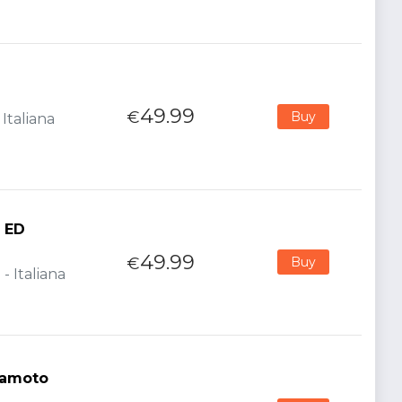
49.99
€
Buy
Italiana
h ED
49.99
€
Buy
- Italiana
kamoto