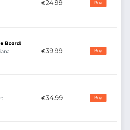
24.99
€
Buy
e Board!
39.99
€
Buy
liana
34.99
€
Buy
rt