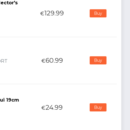
lector's
129.99
€
Buy
60.99
€
Buy
PORT
nui 19cm
24.99
€
Buy