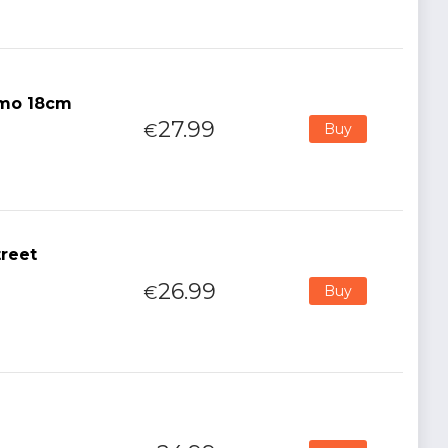
omo 18cm
27.99
€
Buy
treet
26.99
€
Buy