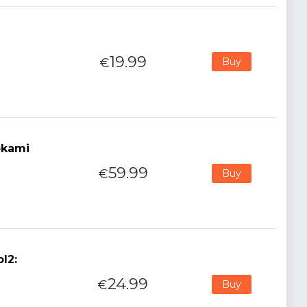
19.99
€
Buy
okami
59.99
€
Buy
l2:
24.99
€
Buy