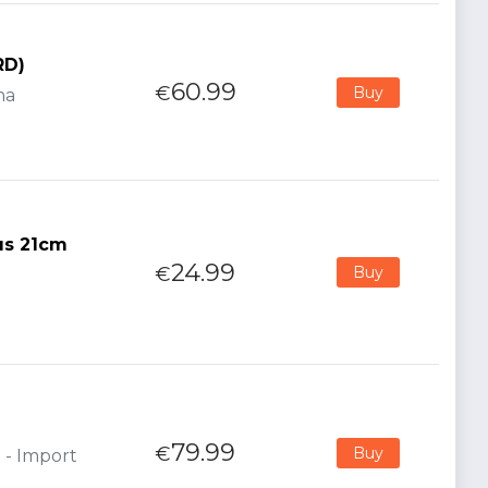
RD)
60.99
€
Buy
na
us 21cm
24.99
€
Buy
79.99
€
Buy
 - Import