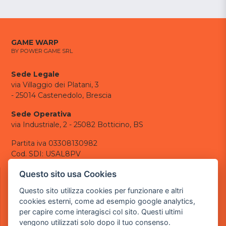
GAME WARP
BY POWER GAME SRL
Sede Legale
via Villaggio dei Platani, 3
- 25014 Castenedolo, Brescia
Sede Operativa
via Industriale, 2 - 25082 Botticino, BS
Partita iva 03308130982
Cod. SDI: USAL8PV
CONTATTI
Questo sito usa Cookies
e-mail:
info@powergame.it
Questo sito utilizza cookies per funzionare e altri
tel.: +39 030 376 2377
cookies esterni, come ad esempio google analytics,
tel.: +39 030 336 6259
per capire come interagisci col sito. Questi ultimi
pec:
powergamesrl@legalmail.it
vengono utilizzati solo dopo il tuo consenso.