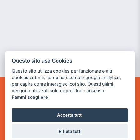
Questo sito usa Cookies
Questo sito utilizza cookies per funzionare e altri
cookies esterni, come ad esempio google analytics,
per capire come interagisci col sito. Questi ultimi
vengono utilizzati solo dopo il tuo consenso.
GAME WARP
Fammi scegliere
BY POWER GAME SRL
Sede Legale
Accetta tutti
via Villaggio dei Platani, 3
- 25014 Castenedolo, Brescia
Rifiuta tutti
Sede Operativa