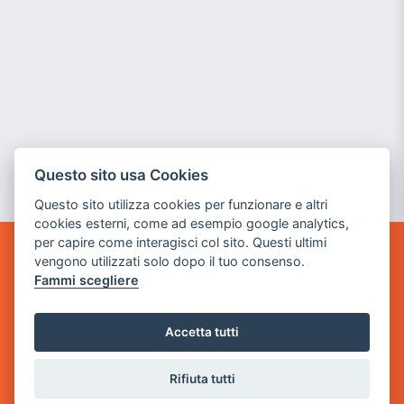
Questo sito usa Cookies
Questo sito utilizza cookies per funzionare e altri
cookies esterni, come ad esempio google analytics,
per capire come interagisci col sito. Questi ultimi
vengono utilizzati solo dopo il tuo consenso.
GAME WARP
Fammi scegliere
BY POWER GAME SRL
Sede Legale
Accetta tutti
via Villaggio dei Platani, 3
- 25014 Castenedolo, Brescia
Rifiuta tutti
Sede Operativa