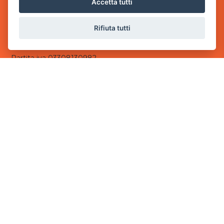
Accetta tutti
- 25014 Castenedolo, Brescia
Rifiuta tutti
Sede Operativa
via Industriale, 2 - 25082 Botticino, BS
Partita iva 03308130982
Cod. SDI: USAL8PV
CONTATTI
e-mail:
info@powergame.it
tel.: +39 030 376 2377
tel.: +39 030 336 6259
pec:
powergamesrl@legalmail.it
LINK UTILI
Chi siamo
Informazioni generali
Informativa Privacy
Informativa sui cookies
©
2026
Power Game srl
- Tutti i diritti sono riservati.