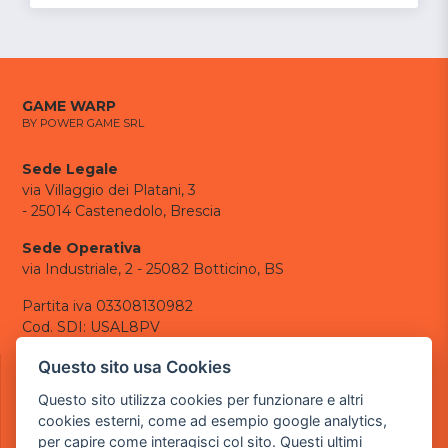
GAME WARP
BY POWER GAME SRL
Sede Legale
via Villaggio dei Platani, 3
- 25014 Castenedolo, Brescia
Sede Operativa
via Industriale, 2 - 25082 Botticino, BS
Partita iva 03308130982
Cod. SDI: USAL8PV
CONTATTI
Questo sito usa Cookies
e-mail:
info@powergame.it
Questo sito utilizza cookies per funzionare e altri
tel.: +39 030 376 2377
cookies esterni, come ad esempio google analytics,
tel.: +39 030 336 6259
per capire come interagisci col sito. Questi ultimi