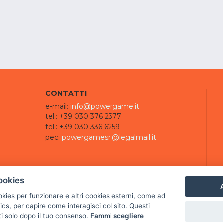
CONTATTI
e-mail:
info@powergame.it
tel.: +39 030 376 2377
tel.: +39 030 336 6259
pec:
powergamesrl@legalmail.it
ookies
A
ookies per funzionare e altri cookies esterni, come ad
cs, per capire come interagisci col sito. Questi
ti solo dopo il tuo consenso.
Fammi scegliere