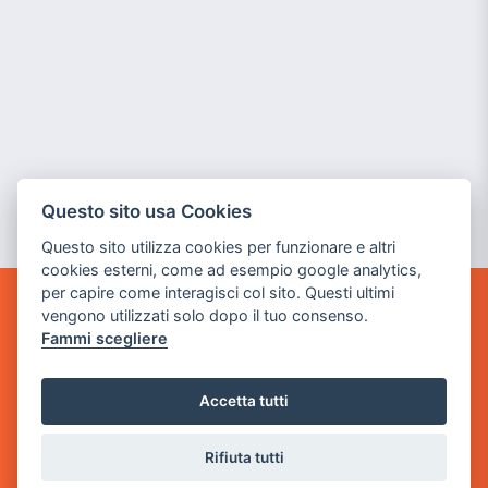
Questo sito usa Cookies
Questo sito utilizza cookies per funzionare e altri
cookies esterni, come ad esempio google analytics,
per capire come interagisci col sito. Questi ultimi
vengono utilizzati solo dopo il tuo consenso.
GAME WARP
Fammi scegliere
BY POWER GAME SRL
Sede Legale
Accetta tutti
via Villaggio dei Platani, 3
- 25014 Castenedolo, Brescia
Rifiuta tutti
Sede Operativa