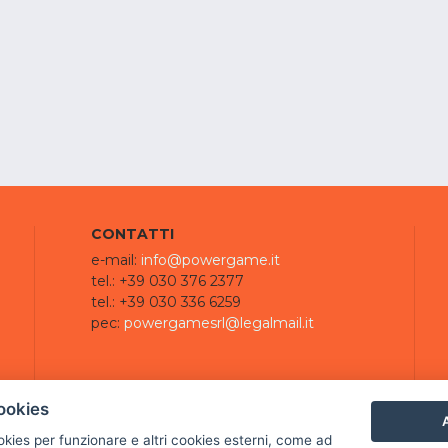
CONTATTI
e-mail:
info@powergame.it
tel.: +39 030 376 2377
tel.: +39 030 336 6259
pec:
powergamesrl@legalmail.it
ookies
A
ookies per funzionare e altri cookies esterni, come ad