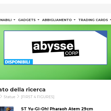
NABILI
GADGETS
ABBIGLIAMENTO
TRADING CARDS
ato della ricerca
Statue
[FIRST 4 FIGURES]
ST Yu-Gi-Oh! Pharaoh Atem 29cm