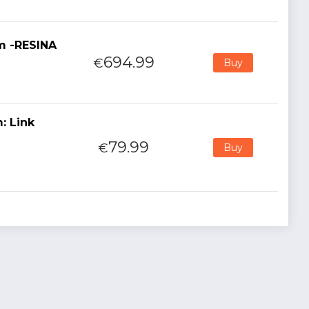
m -RESINA
694.99
€
Buy
: Link
79.99
€
Buy