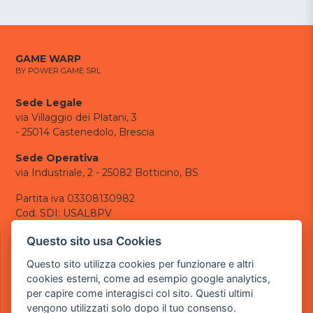
GAME WARP
BY POWER GAME SRL
Sede Legale
via Villaggio dei Platani, 3
- 25014 Castenedolo, Brescia
Sede Operativa
via Industriale, 2 - 25082 Botticino, BS
Partita iva 03308130982
Cod. SDI: USAL8PV
CONTATTI
Questo sito usa Cookies
e-mail:
info@powergame.it
Questo sito utilizza cookies per funzionare e altri
tel.: +39 030 376 2377
cookies esterni, come ad esempio google analytics,
tel.: +39 030 336 6259
per capire come interagisci col sito. Questi ultimi
pec:
powergamesrl@legalmail.it
vengono utilizzati solo dopo il tuo consenso.