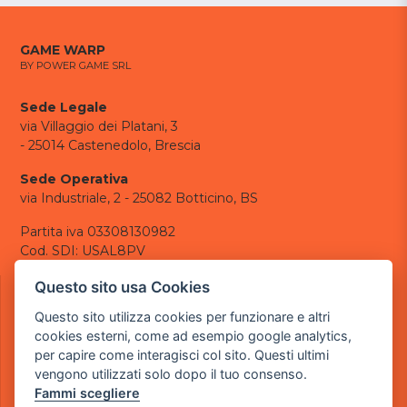
GAME WARP
BY POWER GAME SRL
Sede Legale
via Villaggio dei Platani, 3
- 25014 Castenedolo, Brescia
Sede Operativa
via Industriale, 2 - 25082 Botticino, BS
Partita iva 03308130982
Cod. SDI: USAL8PV
CONTATTI
Questo sito usa Cookies
e-mail:
info@powergame.it
Questo sito utilizza cookies per funzionare e altri
tel.: +39 030 376 2377
cookies esterni, come ad esempio google analytics,
tel.: +39 030 336 6259
per capire come interagisci col sito. Questi ultimi
pec:
powergamesrl@legalmail.it
vengono utilizzati solo dopo il tuo consenso.
Fammi scegliere
LINK UTILI