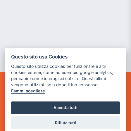
Questo sito usa Cookies
Questo sito utilizza cookies per funzionare e altri
cookies esterni, come ad esempio google analytics,
per capire come interagisci col sito. Questi ultimi
vengono utilizzati solo dopo il tuo consenso.
GAME WARP
Fammi scegliere
BY POWER GAME SRL
Sede Legale
Accetta tutti
via Villaggio dei Platani, 3
- 25014 Castenedolo, Brescia
Rifiuta tutti
Sede Operativa