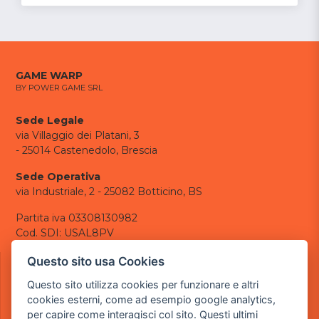
GAME WARP
BY POWER GAME SRL
Sede Legale
via Villaggio dei Platani, 3
- 25014 Castenedolo, Brescia
Sede Operativa
via Industriale, 2 - 25082 Botticino, BS
Partita iva 03308130982
Cod. SDI: USAL8PV
CONTATTI
Questo sito usa Cookies
e-mail:
info@powergame.it
Questo sito utilizza cookies per funzionare e altri
tel.: +39 030 376 2377
cookies esterni, come ad esempio google analytics,
tel.: +39 030 336 6259
per capire come interagisci col sito. Questi ultimi