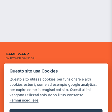
GAME WARP
BY POWER GAME SRL
Sede Legale
Questo sito usa Cookies
via Villaggio dei Platani, 3
Questo sito utilizza cookies per funzionare e altri
- 25014 Castenedolo, Brescia
cookies esterni, come ad esempio google analytics,
Sede Operativa
per capire come interagisci col sito. Questi ultimi
via Industriale, 2 - 25082 Botticino, BS
vengono utilizzati solo dopo il tuo consenso.
Fammi scegliere
Partita iva 03308130982
Cod. SDI: USAL8PV