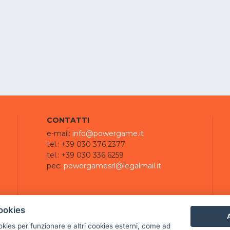
CONTATTI
e-mail:
info@powergame.it
tel.: +39 030 376 2377
tel.: +39 030 336 6259
pec:
powergamesrl@legalmail.it
ookies
A
ookies per funzionare e altri cookies esterni, come ad