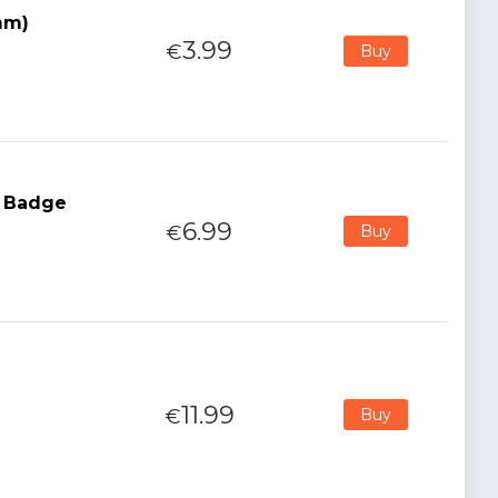
mm)
3.99
€
Buy
n Badge
6.99
€
Buy
11.99
€
Buy