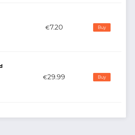
i
7.20
€
Buy
d
29.99
€
Buy