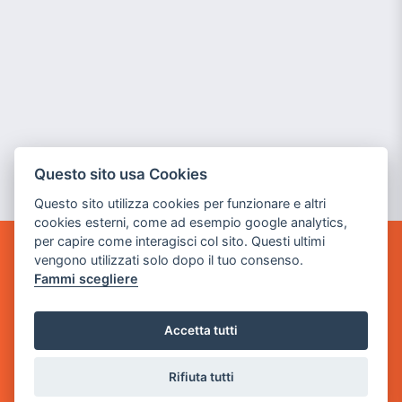
Questo sito usa Cookies
Questo sito utilizza cookies per funzionare e altri
cookies esterni, come ad esempio google analytics,
per capire come interagisci col sito. Questi ultimi
vengono utilizzati solo dopo il tuo consenso.
GAME WARP
Fammi scegliere
BY POWER GAME SRL
Sede Legale
Accetta tutti
via Villaggio dei Platani, 3
- 25014 Castenedolo, Brescia
Rifiuta tutti
Sede Operativa