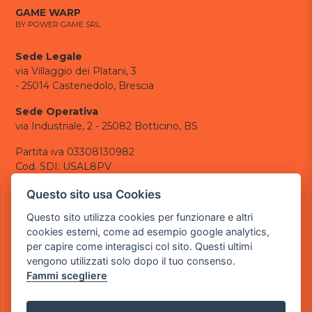
GAME WARP
BY POWER GAME SRL
Sede Legale
via Villaggio dei Platani, 3
- 25014 Castenedolo, Brescia
Sede Operativa
via Industriale, 2 - 25082 Botticino, BS
Partita iva 03308130982
Cod. SDI: USAL8PV
CONTATTI
Questo sito usa Cookies
e-mail:
info@powergame.it
Questo sito utilizza cookies per funzionare e altri
tel.: +39 030 376 2377
cookies esterni, come ad esempio google analytics,
tel.: +39 030 336 6259
per capire come interagisci col sito. Questi ultimi
pec:
powergamesrl@legalmail.it
vengono utilizzati solo dopo il tuo consenso.
Fammi scegliere
LINK UTILI
Chi siamo
Informazioni generali