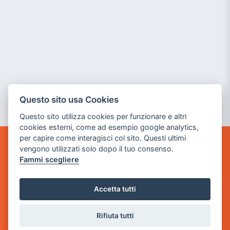
Questo sito usa Cookies
Questo sito utilizza cookies per funzionare e altri
cookies esterni, come ad esempio google analytics,
per capire come interagisci col sito. Questi ultimi
vengono utilizzati solo dopo il tuo consenso.
GAME WARP
Fammi scegliere
BY POWER GAME SRL
Sede Legale
Accetta tutti
via Villaggio dei Platani, 3
- 25014 Castenedolo, Brescia
Rifiuta tutti
Sede Operativa