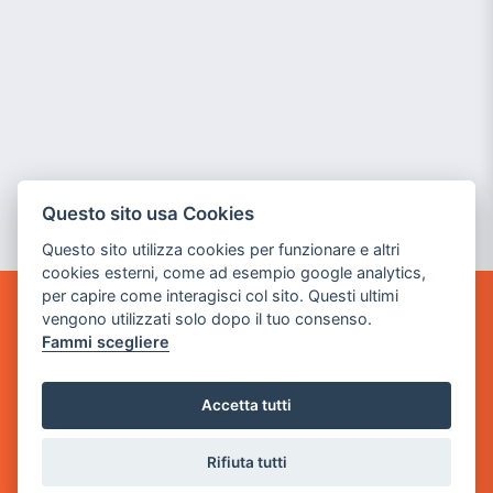
Questo sito usa Cookies
Questo sito utilizza cookies per funzionare e altri
cookies esterni, come ad esempio google analytics,
per capire come interagisci col sito. Questi ultimi
vengono utilizzati solo dopo il tuo consenso.
GAME WARP
Fammi scegliere
BY POWER GAME SRL
Sede Legale
Accetta tutti
via Villaggio dei Platani, 3
- 25014 Castenedolo, Brescia
Rifiuta tutti
Sede Operativa