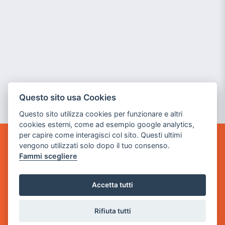
Questo sito usa Cookies
Questo sito utilizza cookies per funzionare e altri
cookies esterni, come ad esempio google analytics,
per capire come interagisci col sito. Questi ultimi
vengono utilizzati solo dopo il tuo consenso.
GAME WARP
Fammi scegliere
BY POWER GAME SRL
Sede Legale
Accetta tutti
via Villaggio dei Platani, 3
- 25014 Castenedolo, Brescia
Rifiuta tutti
Sede Operativa