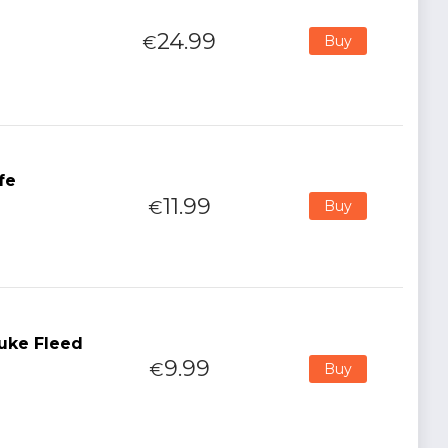
24.99
€
Buy
fe
11.99
€
Buy
Duke Fleed
9.99
€
Buy