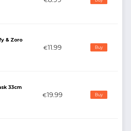
€
fy & Zoro
11.99
€
Buy
Mask 33cm
19.99
€
Buy