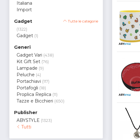
Italiana
Import
Gadget
Tutte le categorie
(1322)
Gadget
(1)
Generi
Gadget Vari
(438)
Kit Gift Set
(76)
Lampade
(9)
Peluche
(4)
Portachiavi
(117)
Portafogli
(18)
Proplica Replica
(11)
Tazze e Bicchieri
(650)
Publisher
ABYSTYLE
(1323)
Tutti