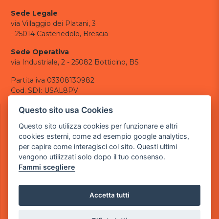
Sede Legale
via Villaggio dei Platani, 3
- 25014 Castenedolo, Brescia
Sede Operativa
via Industriale, 2 - 25082 Botticino, BS
Partita iva 03308130982
Cod. SDI: USAL8PV
CONTATTI
Questo sito usa Cookies
e-mail:
info@powergame.it
Questo sito utilizza cookies per funzionare e altri
tel.: +39 030 376 2377
cookies esterni, come ad esempio google analytics,
tel.: +39 030 336 6259
per capire come interagisci col sito. Questi ultimi
pec:
powergamesrl@legalmail.it
vengono utilizzati solo dopo il tuo consenso.
Fammi scegliere
LINK UTILI
Chi siamo
Informazioni generali
Accetta tutti
Informativa Privacy
Informativa sui cookies