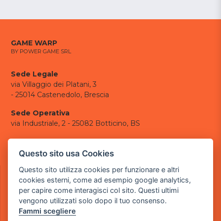
GAME WARP
BY POWER GAME SRL
Sede Legale
via Villaggio dei Platani, 3
- 25014 Castenedolo, Brescia
Sede Operativa
via Industriale, 2 - 25082 Botticino, BS
Partita iva 03308130982
Cod. SDI: USAL8PV
Questo sito usa Cookies
CONTATTI
Questo sito utilizza cookies per funzionare e altri
cookies esterni, come ad esempio google analytics,
e-mail:
info@powergame.it
per capire come interagisci col sito. Questi ultimi
tel.: +39 030 376 2377
vengono utilizzati solo dopo il tuo consenso.
tel.: +39 030 336 6259
Fammi scegliere
pec:
powergamesrl@legalmail.it