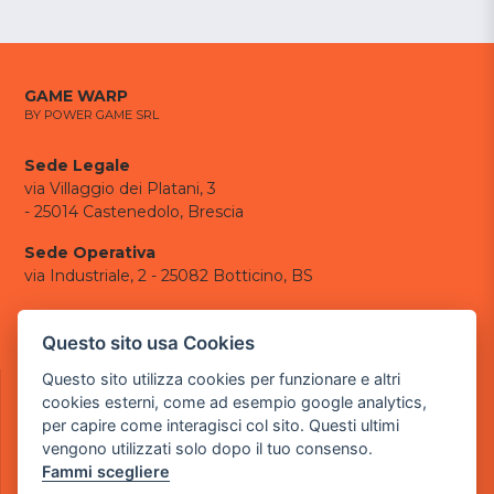
GAME WARP
BY POWER GAME SRL
Sede Legale
via Villaggio dei Platani, 3
- 25014 Castenedolo, Brescia
Sede Operativa
via Industriale, 2 - 25082 Botticino, BS
Partita iva 03308130982
Cod. SDI: USAL8PV
Questo sito usa Cookies
CONTATTI
Questo sito utilizza cookies per funzionare e altri
cookies esterni, come ad esempio google analytics,
e-mail:
info@powergame.it
per capire come interagisci col sito. Questi ultimi
tel.: +39 030 376 2377
vengono utilizzati solo dopo il tuo consenso.
tel.: +39 030 336 6259
Fammi scegliere
pec:
powergamesrl@legalmail.it