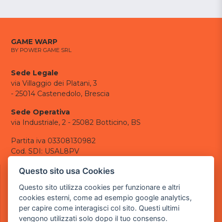
GAME WARP
BY POWER GAME SRL
Sede Legale
via Villaggio dei Platani, 3
- 25014 Castenedolo, Brescia
Sede Operativa
via Industriale, 2 - 25082 Botticino, BS
Partita iva 03308130982
Cod. SDI: USAL8PV
CONTATTI
Questo sito usa Cookies
e-mail:
info@powergame.it
Questo sito utilizza cookies per funzionare e altri
tel.: +39 030 376 2377
cookies esterni, come ad esempio google analytics,
tel.: +39 030 336 6259
per capire come interagisci col sito. Questi ultimi
pec:
powergamesrl@legalmail.it
vengono utilizzati solo dopo il tuo consenso.