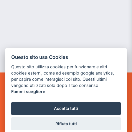
Questo sito usa Cookies
Questo sito utilizza cookies per funzionare e altri
cookies esterni, come ad esempio google analytics,
per capire come interagisci col sito. Questi ultimi
vengono utilizzati solo dopo il tuo consenso.
GAME WARP
Fammi scegliere
BY POWER GAME SRL
Sede Legale
Accetta tutti
via Villaggio dei Platani, 3
- 25014 Castenedolo, Brescia
Rifiuta tutti
Sede Operativa