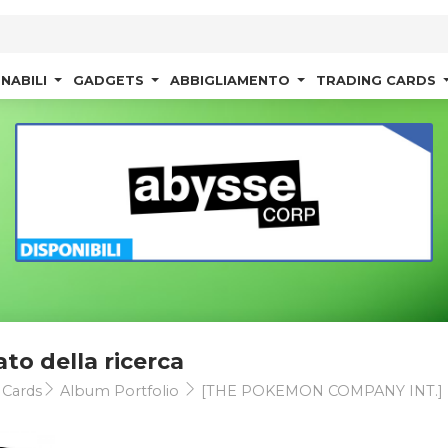
NABILI
GADGETS
ABBIGLIAMENTO
TRADING CARDS
ato della ricerca
 Cards
Album Portfolio
[THE POKEMON COMPANY INT.]