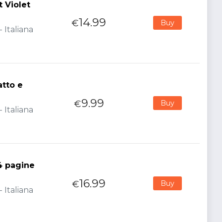
 Violet
14.99
€
Buy
 Italiana
tto e
9.99
€
Buy
 Italiana
4 pagine
16.99
€
Buy
 Italiana