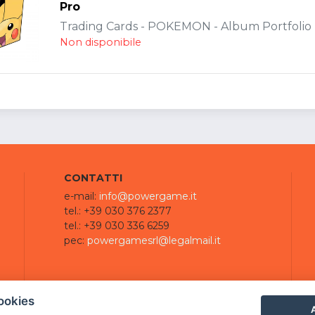
Pro
Trading Cards - POKEMON - Album Portfolio -
Non disponibile
CONTATTI
e-mail:
info@powergame.it
tel.: +39 030 376 2377
tel.: +39 030 336 6259
pec:
powergamesrl@legalmail.it
ookies
A