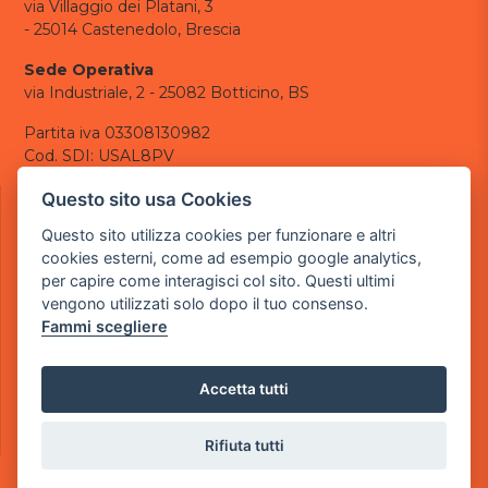
via Villaggio dei Platani, 3
- 25014 Castenedolo, Brescia
Sede Operativa
via Industriale, 2 - 25082 Botticino, BS
Partita iva 03308130982
Cod. SDI: USAL8PV
CONTATTI
Questo sito usa Cookies
e-mail:
info@powergame.it
Questo sito utilizza cookies per funzionare e altri
tel.: +39 030 376 2377
cookies esterni, come ad esempio google analytics,
tel.: +39 030 336 6259
per capire come interagisci col sito. Questi ultimi
pec:
powergamesrl@legalmail.it
vengono utilizzati solo dopo il tuo consenso.
Fammi scegliere
LINK UTILI
Chi siamo
Informazioni generali
Accetta tutti
Informativa Privacy
Informativa sui cookies
Rifiuta tutti