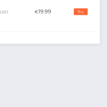
19.99
€
Buy
MPORT