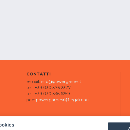
CONTATTI
e-mail:
info@powergame.it
tel.: +39 030 376 2377
tel.: +39 030 336 6259
pec:
powergamesrl@legalmail.it
ookies
A