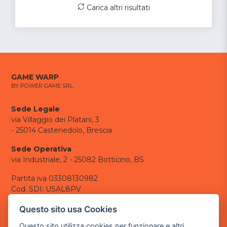
Carica altri risultati
GAME WARP
BY POWER GAME SRL
Sede Legale
via Villaggio dei Platani, 3
- 25014 Castenedolo, Brescia
Sede Operativa
via Industriale, 2 - 25082 Botticino, BS
Partita iva 03308130982
Cod. SDI: USAL8PV
CONTATTI
Questo sito usa Cookies
e-mail:
info@powergame.it
Questo sito utilizza cookies per funzionare e altri