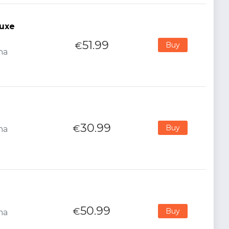
luxe
51.99
€
Buy
na
30.99
€
Buy
na
50.99
€
Buy
na