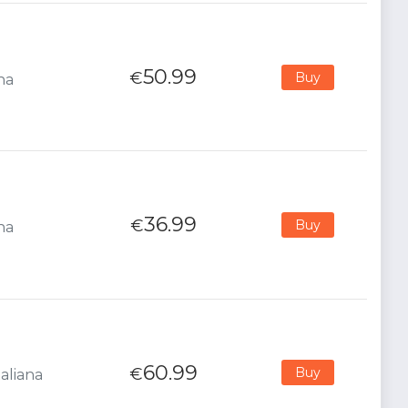
50.99
€
Buy
na
36.99
€
Buy
na
60.99
€
Buy
aliana