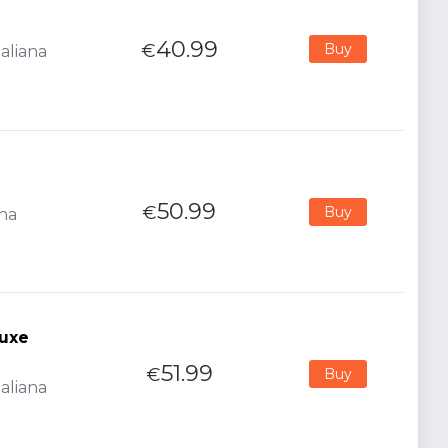
40.99
€
Buy
aliana
50.99
€
Buy
ana
luxe
51.99
€
Buy
aliana