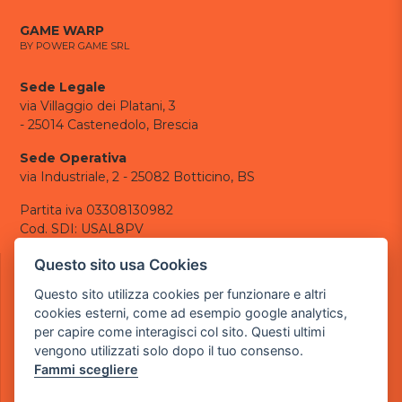
GAME WARP
BY POWER GAME SRL
Sede Legale
via Villaggio dei Platani, 3
- 25014 Castenedolo, Brescia
Sede Operativa
via Industriale, 2 - 25082 Botticino, BS
Partita iva 03308130982
Cod. SDI: USAL8PV
CONTATTI
Questo sito usa Cookies
e-mail:
info@powergame.it
Questo sito utilizza cookies per funzionare e altri
tel.: +39 030 376 2377
cookies esterni, come ad esempio google analytics,
tel.: +39 030 336 6259
per capire come interagisci col sito. Questi ultimi
pec:
powergamesrl@legalmail.it
vengono utilizzati solo dopo il tuo consenso.
Fammi scegliere
LINK UTILI
Chi siamo