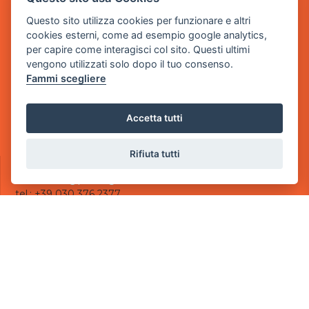
Questo sito utilizza cookies per funzionare e altri
Sede Legale
cookies esterni, come ad esempio google analytics,
via Villaggio dei Platani, 3
per capire come interagisci col sito. Questi ultimi
- 25014 Castenedolo, Brescia
vengono utilizzati solo dopo il tuo consenso.
Fammi scegliere
Sede Operativa
via Industriale, 2 - 25082 Botticino, BS
Accetta tutti
Partita iva 03308130982
Cod. SDI: USAL8PV
Rifiuta tutti
CONTATTI
e-mail:
info@powergame.it
tel.: +39 030 376 2377
tel.: +39 030 336 6259
pec:
powergamesrl@legalmail.it
LINK UTILI
Chi siamo
Informazioni generali
Informativa Privacy
Informativa sui cookies