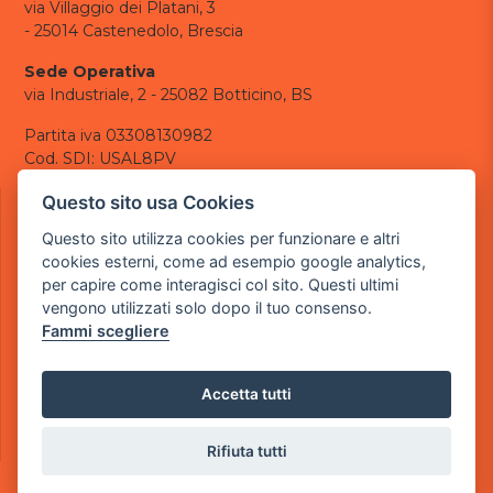
via Villaggio dei Platani, 3
- 25014 Castenedolo, Brescia
Sede Operativa
via Industriale, 2 - 25082 Botticino, BS
Partita iva 03308130982
Cod. SDI: USAL8PV
CONTATTI
Questo sito usa Cookies
e-mail:
info@powergame.it
Questo sito utilizza cookies per funzionare e altri
tel.: +39 030 376 2377
cookies esterni, come ad esempio google analytics,
tel.: +39 030 336 6259
per capire come interagisci col sito. Questi ultimi
pec:
powergamesrl@legalmail.it
vengono utilizzati solo dopo il tuo consenso.
Fammi scegliere
LINK UTILI
Chi siamo
Informazioni generali
Accetta tutti
Informativa Privacy
Informativa sui cookies
Rifiuta tutti