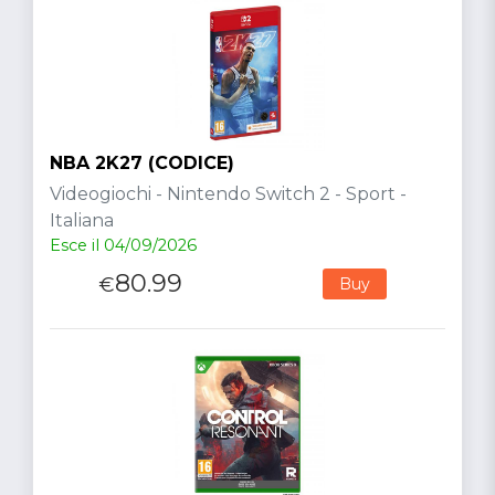
NBA 2K27 (CODICE)
Videogiochi - Nintendo Switch 2 - Sport -
Italiana
Esce il 04/09/2026
80.99
€
Buy