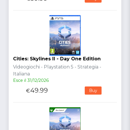
Cities: Skylines II - Day One Edition
Videogiochi - Playstation 5 - Strategia -
Italiana
Esce il 31/12/2026
49.99
€
Buy