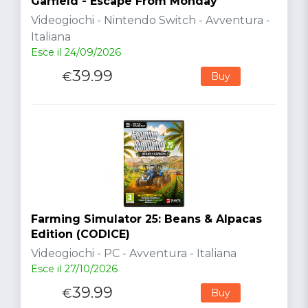
Garfield - Escape From Monday
Videogiochi - Nintendo Switch - Avventura -
Italiana
Esce il 24/09/2026
39.99
€
Buy
Farming Simulator 25: Beans & Alpacas
Edition (CODICE)
Videogiochi - PC - Avventura - Italiana
Esce il 27/10/2026
39.99
€
Buy