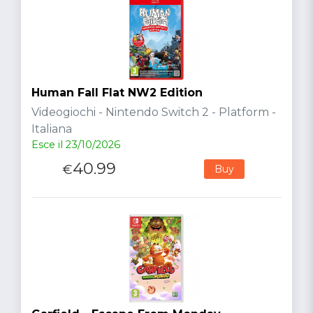
Human Fall Flat NW2 Edition
Videogiochi - Nintendo Switch 2 - Platform -
Italiana
Esce il 23/10/2026
40.99
€
Buy