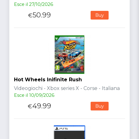
Esce il 27/10/2026
50.99
€
Buy
Hot Wheels Inifinite Rush
Videogiochi - Xbox series X - Corse - Italiana
Esce il 10/09/2026
49.99
€
Buy