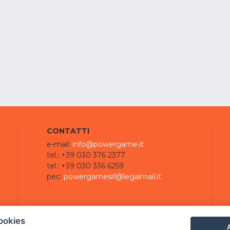
CONTATTI
e-mail:
info@powergame.it
tel.: +39 030 376 2377
tel.: +39 030 336 6259
pec:
powergamesrl@legalmail.it
ookies
A