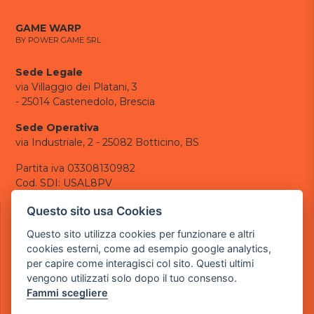
GAME WARP
BY POWER GAME SRL
Sede Legale
via Villaggio dei Platani, 3
- 25014 Castenedolo, Brescia
Sede Operativa
via Industriale, 2 - 25082 Botticino, BS
Partita iva 03308130982
Cod. SDI: USAL8PV
CONTATTI
Questo sito usa Cookies
e-mail:
info@powergame.it
Questo sito utilizza cookies per funzionare e altri
tel.: +39 030 376 2377
cookies esterni, come ad esempio google analytics,
tel.: +39 030 336 6259
per capire come interagisci col sito. Questi ultimi
pec:
powergamesrl@legalmail.it
vengono utilizzati solo dopo il tuo consenso.
Fammi scegliere
LINK UTILI
Chi siamo