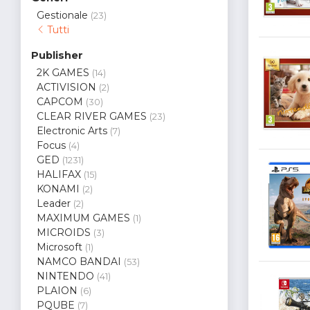
Gestionale
(23)
Tutti
Publisher
2K GAMES
(14)
ACTIVISION
(2)
CAPCOM
(30)
CLEAR RIVER GAMES
(23)
Electronic Arts
(7)
Focus
(4)
GED
(1231)
HALIFAX
(15)
KONAMI
(2)
Leader
(2)
MAXIMUM GAMES
(1)
MICROIDS
(3)
Microsoft
(1)
NAMCO BANDAI
(53)
NINTENDO
(41)
PLAION
(6)
PQUBE
(7)