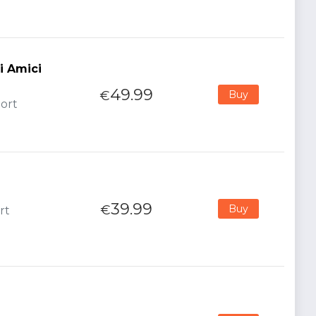
i Amici
49.99
€
Buy
port
39.99
€
Buy
rt