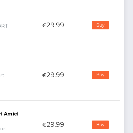
29.99
€
Buy
PORT
29.99
€
Buy
rt
i Amici
29.99
€
Buy
port