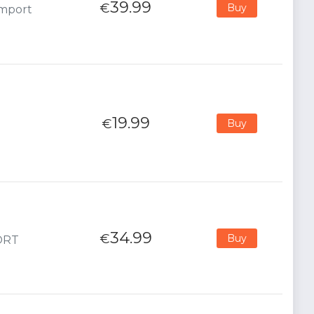
39.99
€
Buy
Import
19.99
€
Buy
34.99
€
Buy
PORT