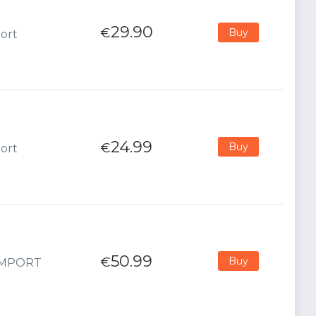
29.90
€
Buy
port
24.99
€
Buy
port
50.99
€
Buy
- IMPORT