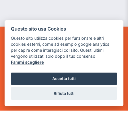
Questo sito usa Cookies
Questo sito utilizza cookies per funzionare e altri
GAME WARP
cookies esterni, come ad esempio google analytics,
BY POWER GAME SRL
per capire come interagisci col sito. Questi ultimi
vengono utilizzati solo dopo il tuo consenso.
Sede Legale
Fammi scegliere
via Villaggio dei Platani, 3
- 25014 Castenedolo, Brescia
Accetta tutti
Sede Operativa
via Industriale, 2 - 25082 Botticino, BS
Rifiuta tutti
Partita iva 03308130982
Cod. SDI: USAL8PV
CONTATTI
e-mail:
info@powergame.it
tel.: +39 030 376 2377